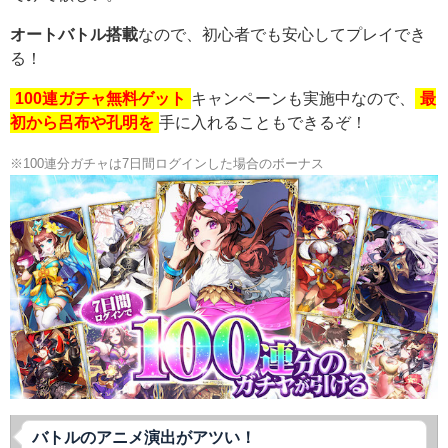
オートバトル搭載
なので、初心者でも安心してプレイでき
る！
100連ガチャ無料ゲット
キャンペーンも実施中なので、
最
初から呂布や孔明を
手に入れることもできるぞ！
※100連分ガチャは7日間ログインした場合のボーナス
バトルのアニメ演出がアツい！