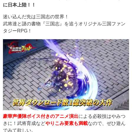
に日本上陸！！
迷い込んだ先は三国志の世界！
武将達と謎の書物『三国志』を追うオリジナル三国ファン
タジーRPG！
豪華声優陣ボイス付きのアニメ演出
による必殺技はやみつ
きに！武将育成など
やりこみ要素も満載
なので、ぜひ遊ん
でみて欲しい。