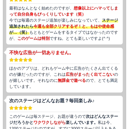
最初はなんとなく始めたのですが、
想像以上にハマってしま
って自分自身もびっくりしています（笑）
今では毎週のステージ追加が楽しみになっていて、
ステージ
追加されたら
今週も全部クリアするぞ！と、もはや使命感
が…（笑）
もともとゲームをするタイプではなかったのです
が、
このゲームは特別
ですね。とても楽しいですよ(^ ^)
不快な広告が一切ありません。
ほかのアプリは、どれもゲーム中に広告がたくさん出てくる
のが嫌だったのですが、これは
広告がまったく出てこない
の
が嬉しいです。それなのに
無課金で遊べる
ので、とても満足
しています。
次のステージはどんなお題？毎回楽しみ♪
このゲームは毎ステージ、お題が違うので
次はどんなステー
ジだろうかと
ワクワクしながら
楽しんでいます。
私は今、
1200ステージなのですが、すでに3000ステージ以上もある