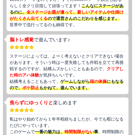
らしく全クリ目指して頑張ってます！
こんなにステージがあ
るのに、
全ステージお題が違って、新しいアイテムや仕掛け
がたくさん出てくる
ので運営さんのこだわりを感じます。
世界中で流行ってるのも納得です。
脳トレ感覚
で遊んでいます♪
ステージによっては、よーく考えないとクリアできない場合
があります。そういう時は一度失敗しても作戦を立てて再挑
戦するのですが、結構ムズかしいこともあるので、
クリアし
た時のアハ体験
が気持ちいいです。
結構考えることもあって、
ゲームしながら
頭の体操
にもなる
ので、
ボケ防止
もかねて、遊んでいます。
焦らずにゆっくりと
楽しめます
私はやり始めてから１年半程経ちましたが、今でも暇になる
たびにやっています。
このゲームで
一番の魅力は、
時間制限がない
事
。時間制限の