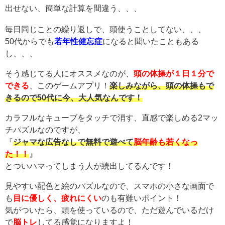
出せない、簡単な計算を間違う、、、
毎日同じことの繰り返しで、頭使うことしてない、、、
50代からでも
若年性健忘症
になると聞いたこともある
し、、、
そう感じてる人にオススメなのが、
頭の体操が１日１分で
できる
、このゲームアプリ！
楽しみながら、頭の体操もで
きるので50代に今、大人気なんです！
カラフルなキューブをタッチで消す、直感で楽しめる2マッ
チパズルなのですが、
『
ジャマな広告なしで無料で遊べて
脳年齢も若くなっ
た！！
』
とついハマってしまう人が続出してるんです！
見やすい配色と絵のパズルなので、スマホの小さな画面で
も
目に優しく、疲れにくい
のも有難いポイント！
気がついたら、頭を使っているので、ただ遊んでいるだけ
で
脳トレ
してる感覚になりますよ！