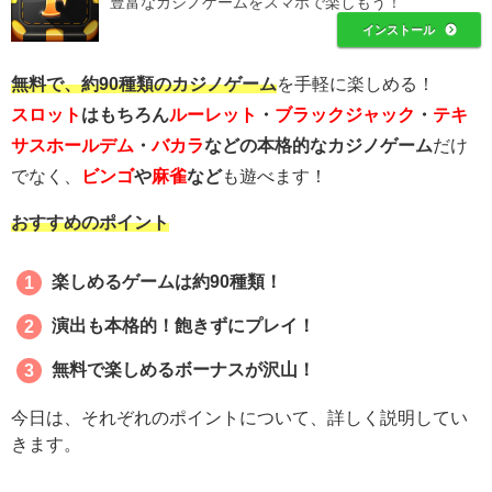
豊富なカジノゲームをスマホで楽しもう！
インストール
無料で、約90種類のカジノゲーム
を手軽に楽しめる！
スロット
はもちろん
ルーレット
・
ブラックジャック
・
テキ
サスホールデム
・
バカラ
などの本格的なカジノゲーム
だけ
でなく、
ビンゴ
や
麻雀
など
も遊べます！
おすすめのポイント
楽しめるゲームは約90種類！
演出も本格的！飽きずにプレイ！
無料で楽しめるボーナスが沢山！
今日は、それぞれのポイントについて、詳しく説明してい
きます。