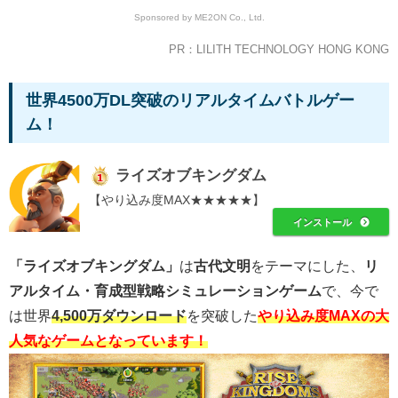
Sponsored by ME2ON Co., Ltd.
PR：LILITH TECHNOLOGY HONG KONG
世界4500万DL突破のリアルタイムバトルゲー
ム！
ライズオブキングダム
【やり込み度MAX★★★★★】
インストール
「ライズオブキングダム」
は
古代文明
をテーマにした、
リ
アルタイム・育成型戦略シミュレーションゲーム
で、今で
は世界
4,500万ダウンロード
を突破した
やり込み度MAXの大
人気なゲームとなっています！