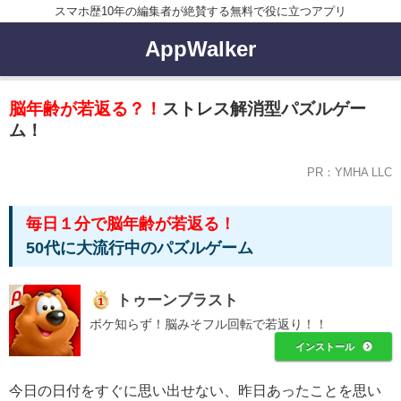
スマホ歴10年の編集者が絶賛する無料で役に立つアプリ
AppWalker
脳年齢が若返る？！
ストレス解消型パズルゲー
ム！
PR：YMHA LLC
毎日１分で脳年齢が若返る！
50代に大流行中のパズルゲーム
トゥーンブラスト
ボケ知らず！脳みそフル回転で若返り！！
インストール
今日の日付をすぐに思い出せない、昨日あったことを思い