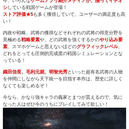
今、いろんな
ゲームアプリ紹介メディアが、揃ってイチオ
シ
している戦国ゲームが登場！
ストア評価★5
も多く獲得していて、ユーザーの満足度も高
い！
内政や戦略、武将の獲得などそれぞれの武将の得意分野を
見極める
戦略要素
や、どの武将を強くするかの
やり込み要
素
、スマホゲームと思えないほどの
グラフィックレベル
、
どれをとっても圧倒的完成度の戦国シミュレーションとな
っている！
織田信長、毛利元就、明智光秀
といった超有名武将の人物
を仲間にしながら天下統一を目指す本作は、歴史に詳しく
なくても楽しめるぞ！
今なら、かなり強キャラの義家とまつが貰えるので、気に
なった人はぜひ今のうちにプレイしてみて欲しい！