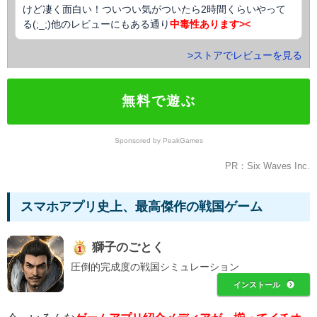
けど凄く面白い！ついつい気がついたら2時間くらいやって
る(;_;)他のレビューにもある通り
中毒性あります><
>ストアでレビューを見る
無料で遊ぶ
Sponsored by PeakGames
PR：Six Waves Inc.
スマホアプリ史上、最高傑作の戦国ゲーム
獅子のごとく
圧倒的完成度の戦国シミュレーション
インストール