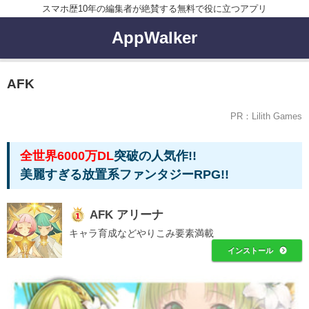
スマホ歴10年の編集者が絶賛する無料で役に立つアプリ
AppWalker
AFK
PR：Lilith Games
全世界6000万DL
突破の人気作!!
美麗すぎる放置系ファンタジーRPG!!
AFK アリーナ
キャラ育成などやりこみ要素満載
インストール