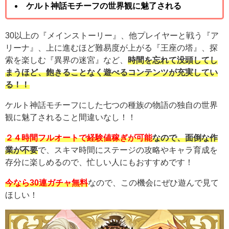
ケルト神話モチーフの世界観に魅了される
30以上の『メインストーリー』、他プレイヤーと戦う『ア
リーナ』、上に進むほど難易度が上がる『王座の塔』、探
索を楽しむ『異界の迷宮』など、
時間を忘れて没頭してし
まうほど、飽きることなく遊べるコンテンツが充実してい
る！！
ケルト神話モチーフにした七つの種族の物語の独自の世界
観に魅了されること間違いなし！！
２４時間フルオートで経験値稼ぎが可能
なので、面倒な作
業が不要
で、スキマ時間にステージの攻略やキャラ育成を
存分に楽しめるので、忙しい人にもおすすめです！
今なら30連ガチャ無料
なので、この機会にぜひ遊んで見て
ほしい！