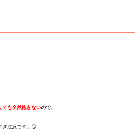
んでも全然飽きない
ので、
ぎ注意ですよ😏