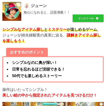
ジューン
無心になれると、話題沸騰！！
インストール
シンプルなアイテム探し
と
ミステリー
が楽しめるゲーム
。
ジューンが姉夫婦殺害の真実に迫る、
謎解きアイテム探し
を楽しもう！
おすすめのポイント
シンプルなのに奥が深い！
日常を忘れるほど没頭できる！
50代でも楽しめるストーリー
操作はいたってシンプル！
美しい絵の中から指定されたアイテムを見つけるだけ！