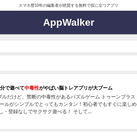
スマホ歴10年の編集者が絶賛する無料で役に立つアプリ
AppWalker
1分で遊べて
中毒性
がやばい脳トレアプリが大ブーム
プルだけど、禁断の中毒性があるパズルゲーム トゥーンブラス
 ルールがシンプルでとってもカンタン！初心者でもすぐに楽し
し・登録なしでサクサク遊べる！ そして...