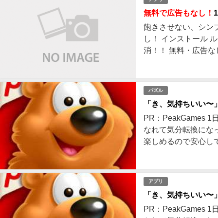
性
がやばい脳トレアプリが大ブーム">
無料で広告もなし！
飽きさせない、シン
し！ インストール
消！！ 無料・広告な
無料で広告もなし！1分で遊べて
中毒
パズル
性
がやばい脳トレアプリが大ブーム">
「き、気持ちいい〜
PR：PeakGam
なれて気分転換にな
楽しめるので安心してく
アプリ
「き、気持ちいい〜
PR：PeakGam