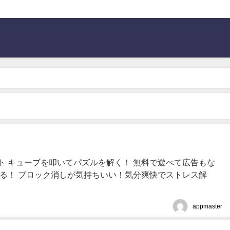
ト キューブを叩いてパズルを解く！ 無料で遊べて広告もな
める！ ブロック消しが気持ちいい！気分爽快でストレス解
appmaster